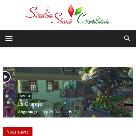
StudioSims
Creation
SIMS 4
La Grange
Angerouge
-
Sep 24, 2021
0
Nous suivre