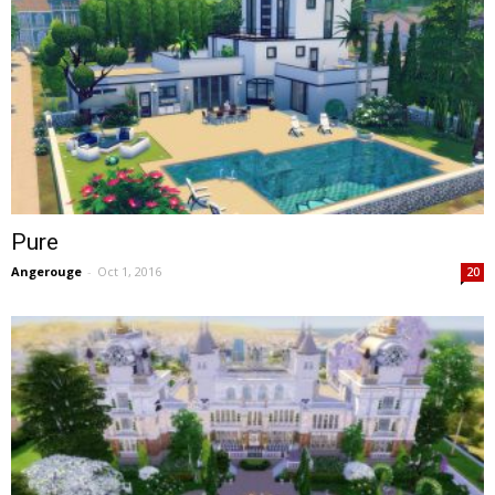
Pure
Angerouge
-
Oct 1, 2016
20