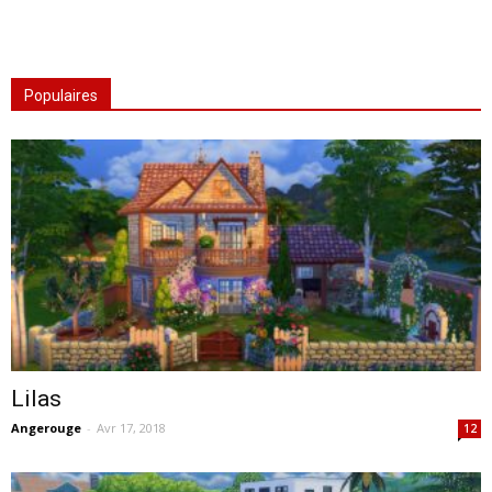
Populaires
Lilas
Angerouge
-
Avr 17, 2018
12