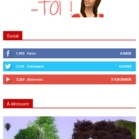
Social
1,910
Fans
AIMER
1,115
Followers
SUIVRE
7,250
Abonnés
S'ABONNER
A découvrir