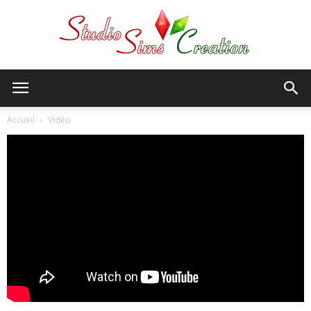
StudioSims
Accueil
Vidéo
Creation