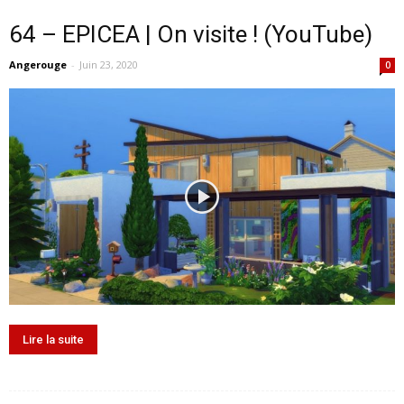
64 – EPICEA | On visite ! (YouTube)
Angerouge
-
Juin 23, 2020
0
Lire la suite