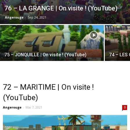
76 – LA GRANGE | On visite ! (YouTube)
Angerouge
-
Sep 24, 2021
75 – JONQUILLE | On visite ! (YouTube)
74 – LES 
72 – MARITIME | On visite !
(YouTube)
Angerouge
-
Mai 7, 2021
0