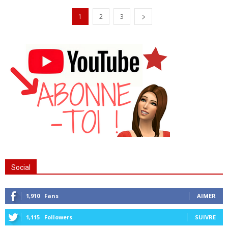
1
2
3
Social
1,910
Fans
AIMER
1,115
Followers
SUIVRE