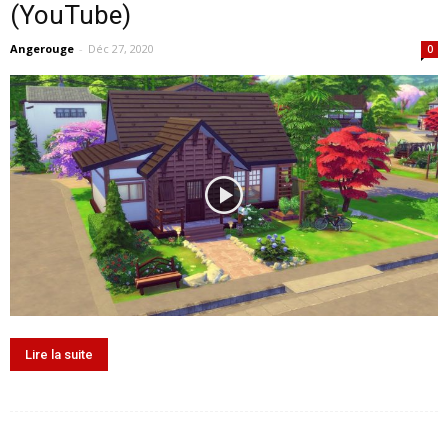
(YouTube)
Angerouge
-
Déc 27, 2020
0
Lire la suite