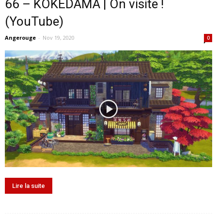
66 – KOKEDAMA | On visite !
(YouTube)
Angerouge
-
Nov 19, 2020
0
Lire la suite