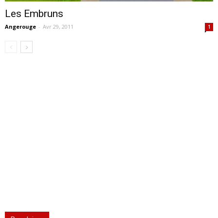
Les Embruns
Angerouge
-
Avr 29, 2011
1