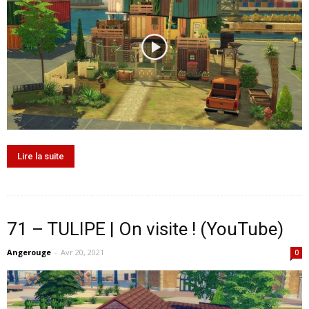
Lire la suite
71 – TULIPE | On visite ! (YouTube)
Angerouge
-
Avr 20, 2021
0