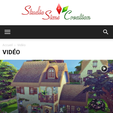
StudioSims
Accueil
Vidéo
VIDÉO
Creation