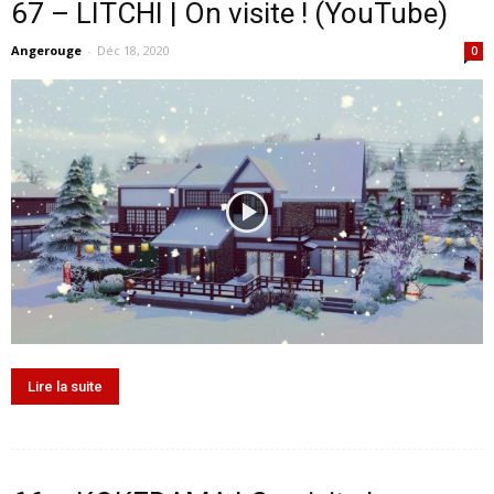
67 – LITCHI | On visite ! (YouTube)
Angerouge
-
Déc 18, 2020
0
Lire la suite