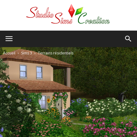
StudioSims
Accueil
Sims 3
Terrains résidentiels
Creation