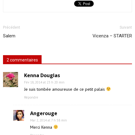
Précédent
Suivant
Salem
Vicenza – STARTER
2 commentaires
Kenna Douglas
Fév 18, 2014 at 23 h 20 min
Je suis tombée amoureuse de ce petit palais
Répondre
Angerouge
Mar 2, 2014 at 7 h 58 min
Merci Kenna