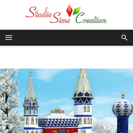
StudioSims
Accueil
Sims 3
Terrains communautaires
Creation