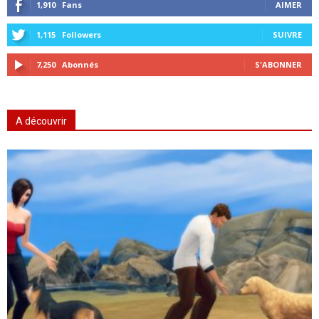
1,910
Fans
AIMER
1,115
Followers
SUIVRE
7,250
Abonnés
S'ABONNER
A découvrir