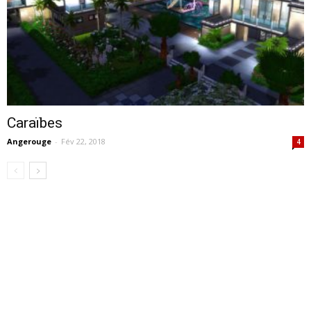
Caraïbes
Angerouge
-
Fév 22, 2018
4