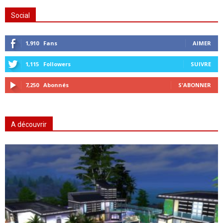
Social
1,910
Fans
AIMER
1,115
Followers
SUIVRE
7,250
Abonnés
S'ABONNER
A découvrir