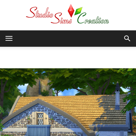
StudioSims
Accueil
Sims 4
Creation