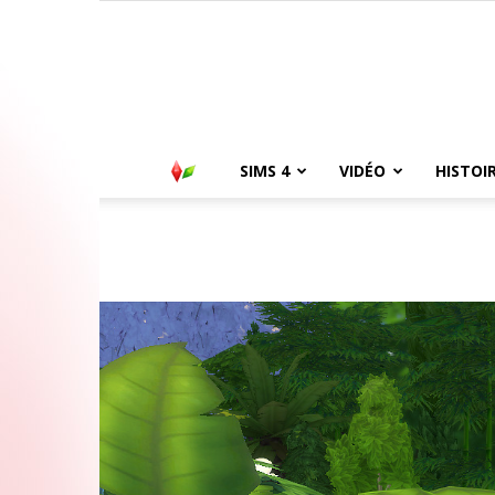
SIMS 4
VIDÉO
HISTOI
Accueil
Sims 4
Sims (CAS)
Alexandre Jasmin – E