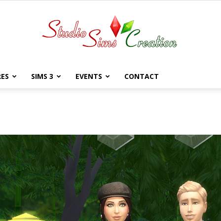
RES
SIMS 3
EVENTS
CONTACT
StudioSims
stella Chandeleur
Creation