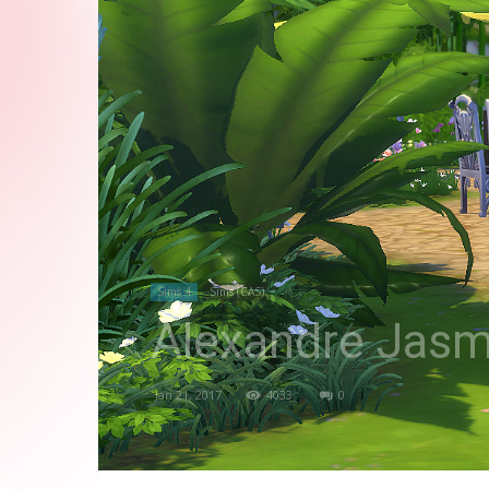
Sims 4
Sims (CAS)
Alexandre Jasmi
Jan 21, 2017
4033
0