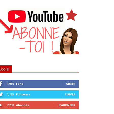
Social
1,910
Fans
AIMER
1,115
Followers
SUIVRE
7,250
Abonnés
S'ABONNER