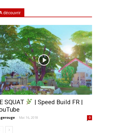
A découvrir
E SQUAT
| Speed Build FR |
ouTube
ngerouge
-
Mai 16, 2018
0