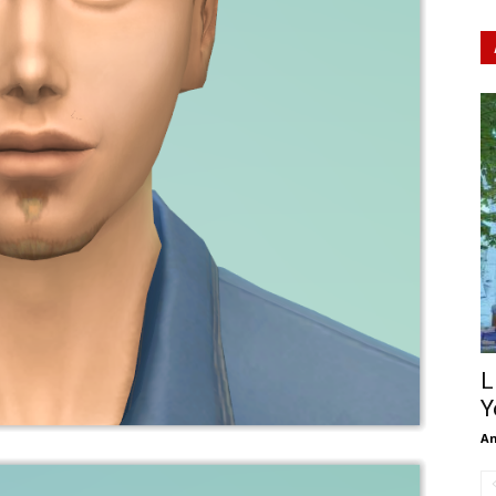
L
Y
A