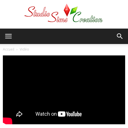
StudioSims
Accueil
Vidéo
Creation