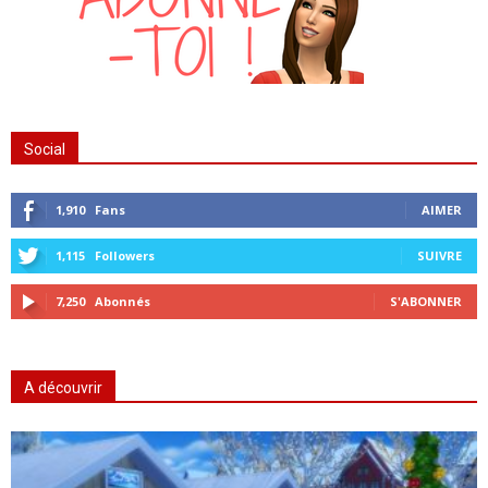
Social
1,910
Fans
AIMER
1,115
Followers
SUIVRE
7,250
Abonnés
S'ABONNER
A découvrir