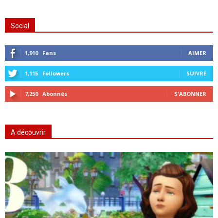
Social
1,910
Fans
AIMER
1,115
Followers
SUIVRE
7,250
Abonnés
S'ABONNER
A découvrir