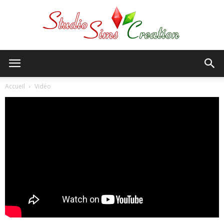
StudioSims
Accueil
Vidéo
Creation