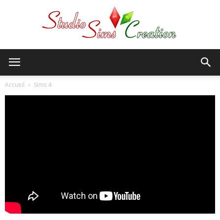
StudioSims
Accueil
Sims 4
Creation