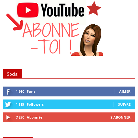
Social
1,910
Fans
AIMER
1,115
Followers
SUIVRE
7,250
Abonnés
S'ABONNER