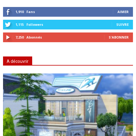
1,910
Fans
AIMER
1,115
Followers
SUIVRE
7,250
Abonnés
S'ABONNER
A découvrir