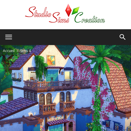
StudioSims
Accueil
Sims 4
Creation