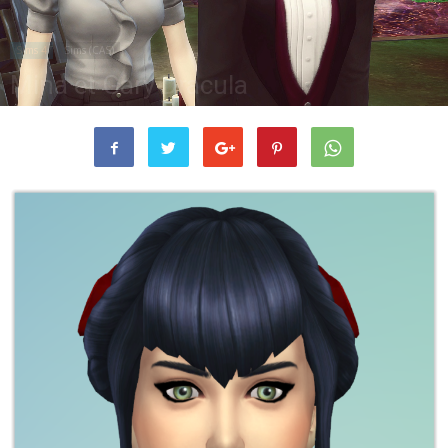
Sims 4
Sims (CAS)
Mina et Gary Dracula
Oct 22, 2018
6747
5