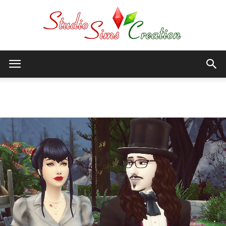
StudioSims
Accueil
Sims 4
Sims (CAS)
Creation