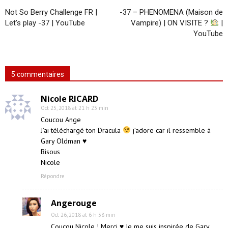
Not So Berry Challenge FR |
-37 – PHENOMENA (Maison de
Let’s play -37 | YouTube
Vampire) | ON VISITE ?
|
YouTube
5 commentaires
Nicole RICARD
Oct 25, 2018 at 21 h 23 min
Coucou Ange
J’ai téléchargé ton Dracula
j’adore car il ressemble à
Gary Oldman
♥
Bisous
Nicole
Répondre
Angerouge
Oct 26, 2018 at 6 h 38 min
Coucou Nicole ! Merci
♥
Je me suis inspirée de Gary