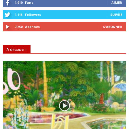
1,910
Fans
AIMER
1,115
Followers
SUIVRE
7,250
Abonnés
S'ABONNER
A découvrir