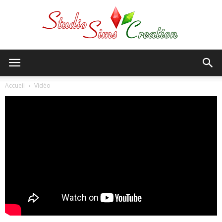
StudioSims
Accueil
Vidéo
Creation