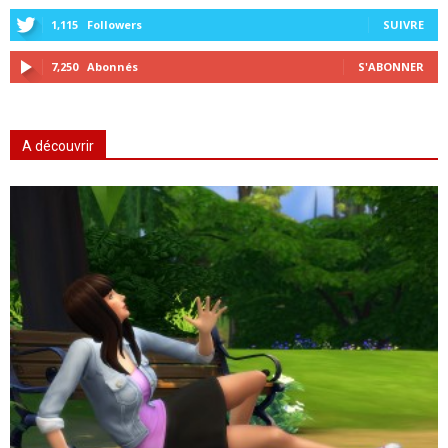
1,115
Followers
SUIVRE
7,250
Abonnés
S'ABONNER
A découvrir