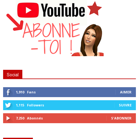
Social
1,910
Fans
AIMER
1,115
Followers
SUIVRE
7,250
Abonnés
S'ABONNER