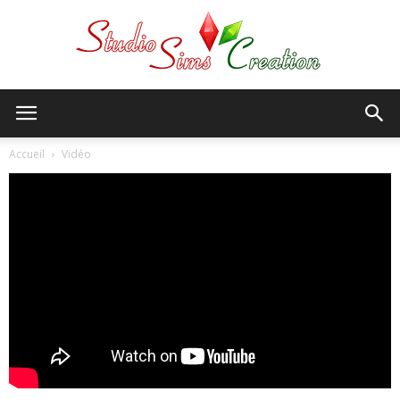
StudioSims
Accueil
Vidéo
Creation