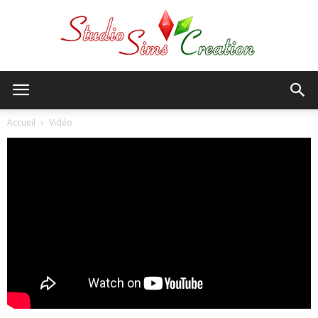
StudioSims
Accueil
Vidéo
Creation