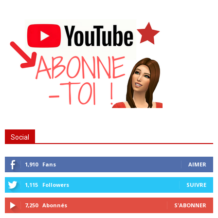
Social
1,910
Fans
AIMER
1,115
Followers
SUIVRE
7,250
Abonnés
S'ABONNER