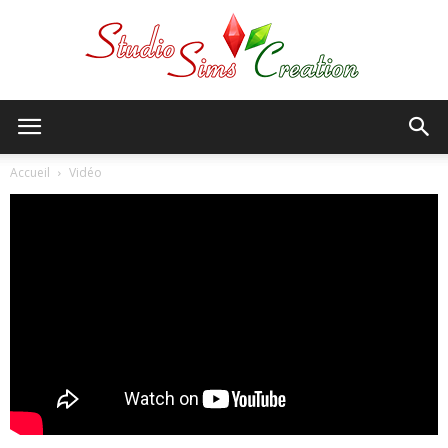
StudioSims
Accueil
Vidéo
Creation