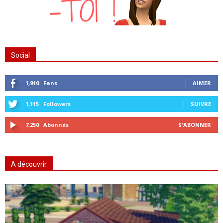
Social
1,910
Fans
AIMER
1,115
Followers
SUIVRE
7,250
Abonnés
S'ABONNER
A découvrir