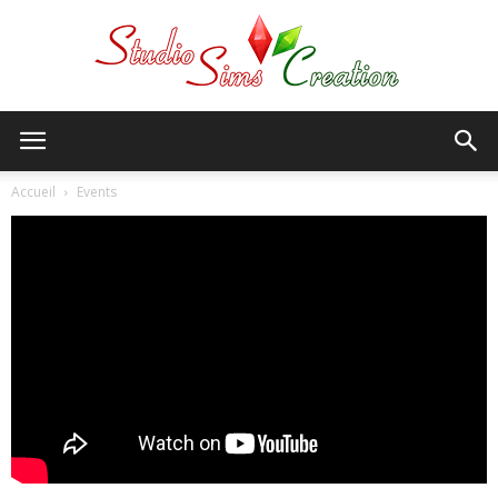
StudioSims
Accueil
Events
Creation