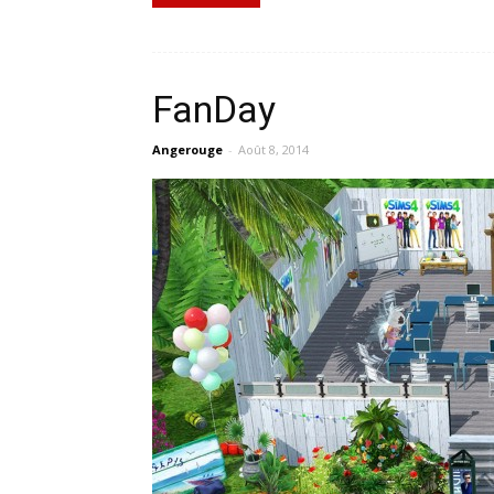
FanDay
Angerouge
-
Août 8, 2014