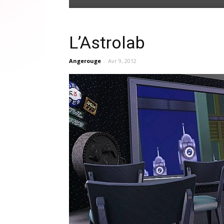
L’Astrolab
Angerouge
-
Avr 9, 2012