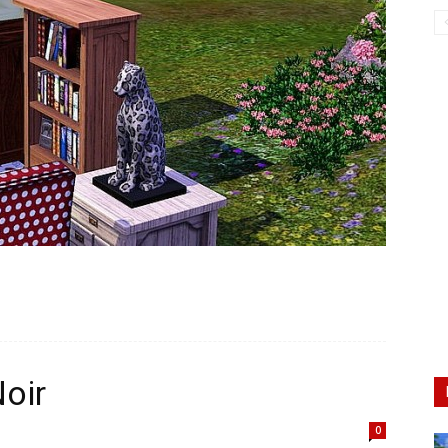
oir
0