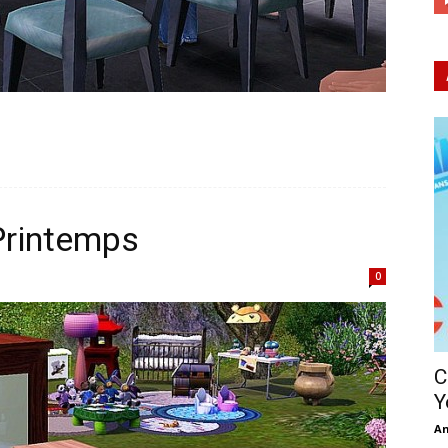
Printemps
0
C
Y
A