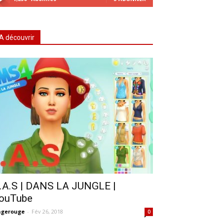
A découvrir
.A.S | DANS LA JUNGLE |
ouTube
ngerouge
-
Fév 26, 2018
0