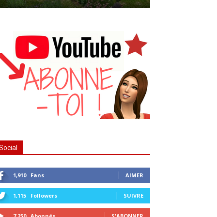
Social
1,910
Fans
AIMER
1,115
Followers
SUIVRE
7,250
Abonnés
S'ABONNER