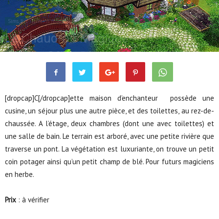
Sims 3
Terrains résidentiels
Le Chaudron Magique
Juil 24, 2010
5401
0
[dropcap]C[/dropcap]ette maison d’enchanteur possède une
cusine, un séjour plus une autre pièce, et des toilettes, au rez-de-
chaussée. A l’étage, deux chambres (dont une avec toilettes) et
une salle de bain. Le terrain est arboré, avec une petite rivière que
traverse un pont. La végétation est luxuriante, on trouve un petit
coin potager ainsi qu’un petit champ de blé. Pour futurs magiciens
en herbe.
Prix
: à vérifier