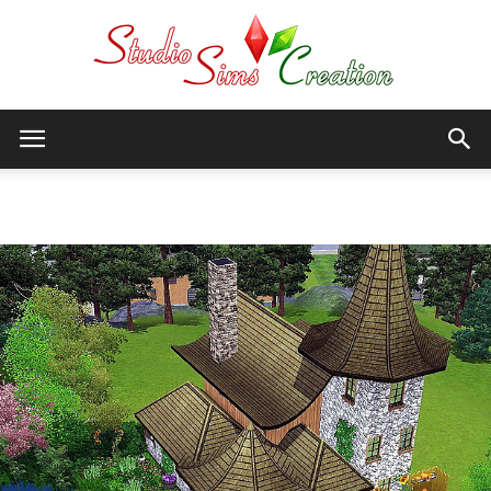
StudioSims
Accueil
Sims 3
Terrains résidentiels
Creation