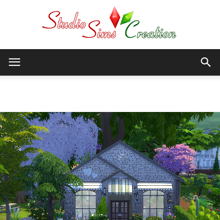
StudioSims
Accueil
Sims 4
Commerces
Creation