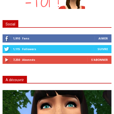
Social
1,910
Fans
AIMER
1,115
Followers
SUIVRE
7,250
Abonnés
S'ABONNER
A découvrir