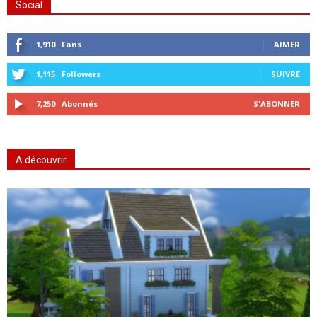
Social
1,910
Fans
AIMER
1,115
Followers
SUIVRE
7,250
Abonnés
S'ABONNER
A découvrir