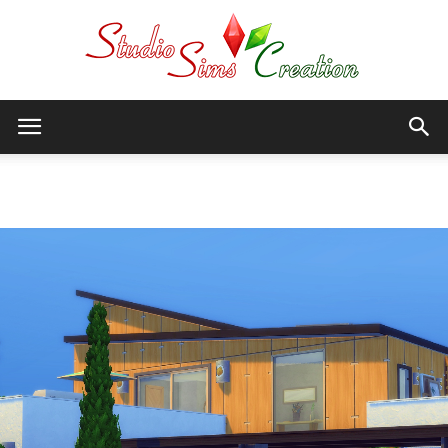
StudioSims
Accueil
Sims 4
Creation