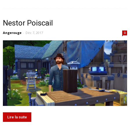
Nestor Poiscail
Angerouge
-
Déc 7, 2017
0
Lire la suite