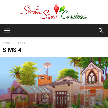
StudioSims
Accueil
Sims 4
SIMS 4
Creation