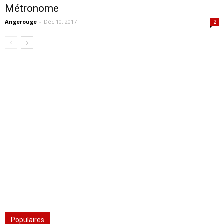
Métronome
Angerouge
-
Déc 10, 2017
2
Populaires