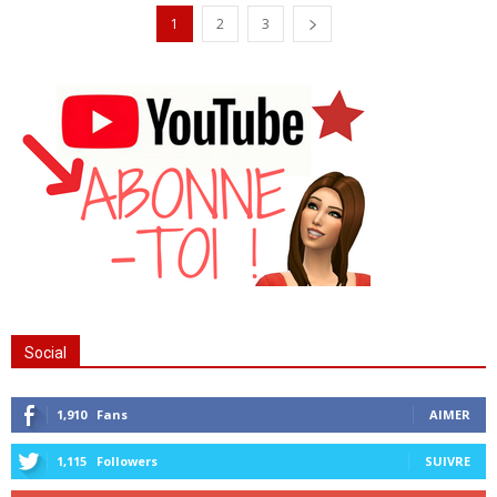
1
2
3
Social
1,910
Fans
AIMER
1,115
Followers
SUIVRE